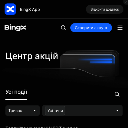
BingX App
Відкрити додаток
Створити акаунт
Центр акцій
Усі події
Триває
Усі типи