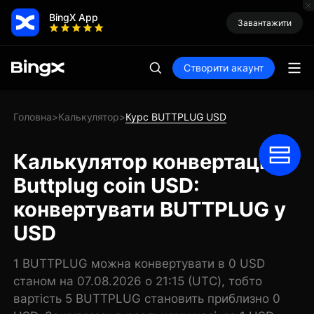
BingX App
Завантажити
Створити акаунт
Головна
Калькулятор
Курс BUTTPLUG USD
>
>
Калькулятор конвертації
Buttplug coin USD:
конвертувати BUTTPLUG у
USD
1 BUTTPLUG можна конвертувати в 0 USD
станом на 07.08.2026 о 21:15 (UTC), тобто
вартість 5 BUTTPLUG становить приблизно 0