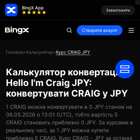
BingX App
Завантажити
Створити акаунт
Головна
Калькулятор
Курс CRAIG JPY
>
>
Калькулятор конвертації
Hello I'm Craig JPY:
конвертувати CRAIG у JPY
1 CRAIG можна конвертувати в 0 JPY станом на
06.05.2026 о 13:01 (UTC), тобто вартість 5
CRAIG становить приблизно 0 JPY. За курсами в
реальному часі, за 1 JPY можна купити
приблизно E CRAIG. Курс CRAIG - JPY за останні