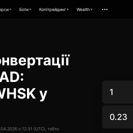
ерси
Боти
Копітрейдинг
Wealth
нвертації
AD:
WHSK у
4.2026 о 12:31 (UTC), тобто