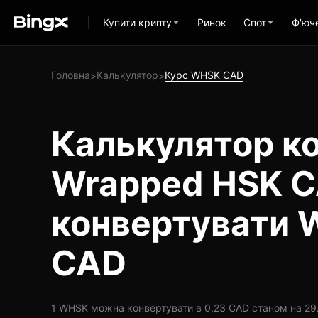
Купити крипту
Ринок
Спот
Ф'юч
Головна
Калькулятор
Курс WHSK CAD
>
>
Калькулятор ко
Wrapped HSK C
конвертувати 
CAD
1 WHSK можна конвертувати в 0,23 CAD станом на 29.0