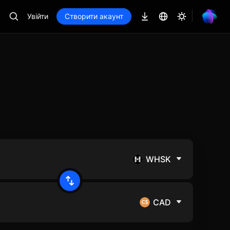
Увійти
Створити акаунт
WHSK
CAD