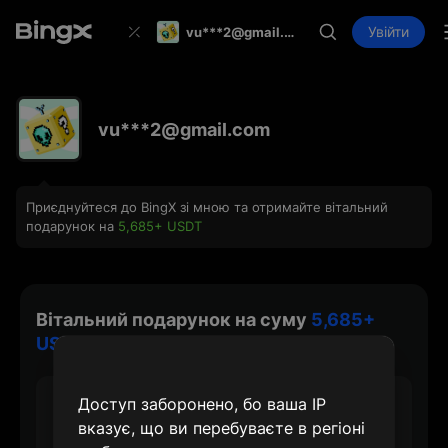
Увійти
vu***2@gmail.com
vu***2@gmail.com
Приєднуйтеся до BingX зі мною та отримайте вітальний
подарунок на
5,685+ USDT
Вітальний подарунок на суму
5,685+
USDT
Доступ заборонено, бо ваша IP
30 USDT
вказує, що ви перебуваєте в регіоні
Макс. нагорода за створення акаунту