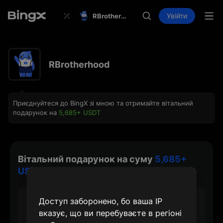
Увійти
RBrotherhood
RBrotherhood
Приєднуйтеся до BingX зі мною та отримайте вітальний
подарунок на
5,685+ USDT
Вітальний подарунок на суму
5,685+
USDT
Доступ заборонено, бо ваша IP
30 USDT
вказує, що ви перебуваєте в регіоні
Макс. нагорода за створення акаунту