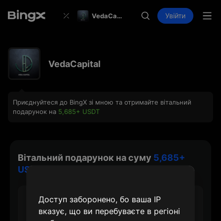
Увійти
VedaCapital
VedaCapital
Приєднуйтеся до BingX зі мною та отримайте вітальний
подарунок на
5,685+ USDT
Вітальний подарунок на суму
5,685+
USDT
Доступ заборонено, бо ваша IP
30 USDT
вказує, що ви перебуваєте в регіоні
Макс. нагорода за створення акаунту