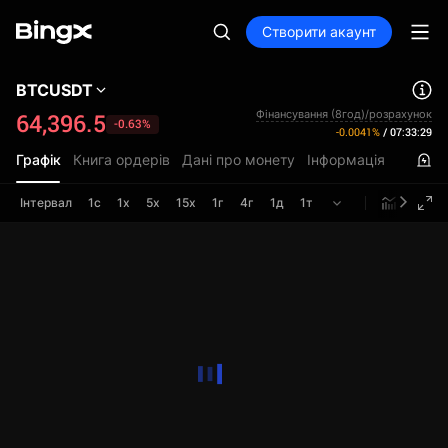
Створити акаунт
BTCUSDT
Фінансування (8год)/розрахунок
64,396.5
-0.63%
-0.0041%
/
07:33:28
Графік
Книга ордерів
Дані про монету
Інформація
Інтервал
1с
1х
5х
15х
1г
4г
1д
1т