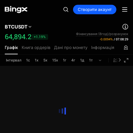
Створити акаунт
BTCUSDT
Фінансування (8год)/розрахунок
64,894.2
+1.19%
-0.0094%
/
07:08:29
Графік
Книга ордерів
Дані про монету
Інформація
Інтервал
1с
1х
5х
15х
1г
4г
1д
1т