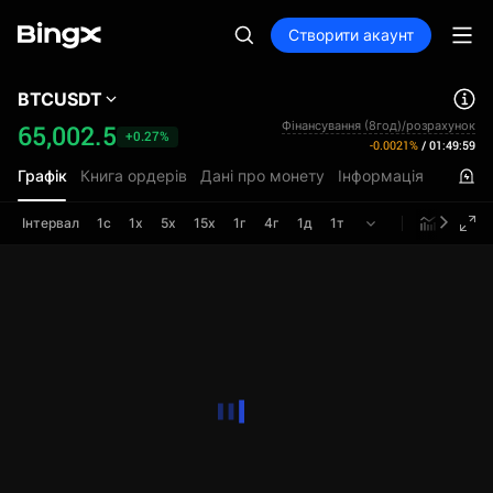
Створити акаунт
BTCUSDT
Фінансування (8год)/розрахунок
65,002.5
+0.27%
-0.0021%
/
01:49:59
Графік
Книга ордерів
Дані про монету
Інформація
Інтервал
1с
1х
5х
15х
1г
4г
1д
1т