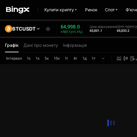
Купити крипту
Ринок
Спот
Ф'юч
64,998.0
Ціна індексу
Ціна маркування
BTCUSDT
65,001.1
65,033.2
+707.1(+1.1%)
Графік
Дані про монету
Інформація
Інтервал
1с
1х
5х
15х
1г
4г
1д
1т