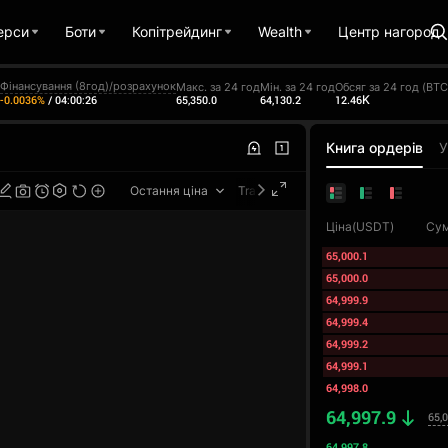
ерси
Боти
Копітрейдинг
Wealth
Центр нагород
Фінансування (8год)/розрахунок
Макс. за 24 год
Мін. за 24 год
Обсяг за 24 год (BTC
65,350.0
64,130.2
12.46K
-0.0036%
/
04:00:25
Книга ордерів
У
Остання ціна
TradingView
Ціна(USDT)
Сум
65,000.1
65,000.0
64,999.9
64,999.4
64,999.2
64,999.1
64,998.0
64,997.9
65,
64,997.8