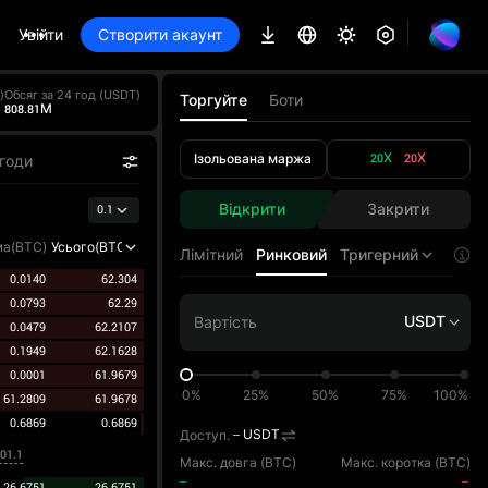
Увійти
Створити акаунт
)
Обсяг за 24 год (USDT)
Торгуйте
Боти
808.81M
Ізольована маржа
20X
20X
годи
Відкрити
Закрити
0.1
а(BTC)
Усього(BTC)
Лімітний
Ринковий
Тригерний
0.0140
62.304
0.0793
62.29
USDT
0.0479
62.2107
0.1949
62.1628
0.0001
61.9679
0%
25%
50%
75%
100%
61.2809
61.9678
0.6869
0.6869
Доступ.
--
USDT
001.1
Макс. довга (
BTC
)
Макс. коротка (
BTC
)
--
--
26.6751
26.6751