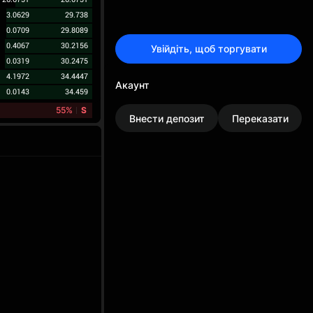
3.0629
29.738
0.0709
29.8089
0.4067
30.2156
Увійдіть, щоб торгувати
0.0319
30.2475
4.1972
34.4447
Акаунт
0.0143
34.459
55%
S
Внести депозит
Переказати