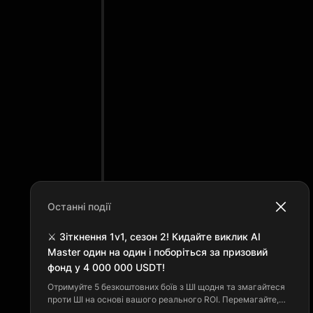
Останні події
⚔️ Зіткнення 1v1, сезон 2! Кидайте виклик AI
Master один на один і поборіться за призовий
фонд у 4 000 000 USDT!
Отримуйте 5 безкоштовних боїв з ШІ щодня та змагайтеся
проти ШІ на основі вашого реального ROI. Перемагайте,
щоб заробляти бали та підійматися в щоденному рейтингу.