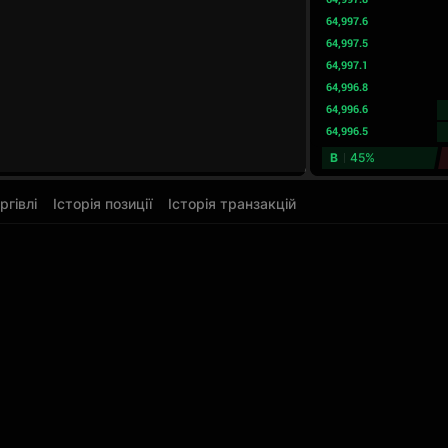
64,997.6
64,997.5
64,997.1
64,996.8
64,996.6
64,996.5
B
45%
ргівлі
Історія позиції
Історія транзакцій