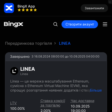
BingX App
Завантажити
Створити акаунт
Передринкова торгівля
LINEA
Завершено
З 16.08.2024 08:00:00 до 10.09.2025 04:00:00
LINEA
Linea
Linea — це мережа масштабування Ethereum,
сумісна з Ethereum Virtual Machine (EVM), яка
спрощує розгортання наявних додатків і створення
Більше
нових, що коштувало б дуже дорого в основній
мережі. Завдяки ній члени спільноти можуть
Ставка комісії
Час доставки
LTV
використовувати децентралізовані додатки (dApps)
за торгівлю
10.09.2025
з меншими витратами та вищими швидкостями.
100.00%
2.00%
19:00:00