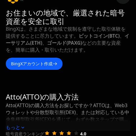
--
お住まいの地域で、厳選された暗号
資産を安全に取引
BingXは、さまざまな地域で規制を遵守した取引体験を
提供することに尽力しています。
ビットコイン(BTC)
、
イ
ーサリアム(ETH)
、
ゴールド(PAXG)
などの主要な資産
を、簡単に購入・取引いただけます。
BingXアカウント作成
Atto(ATTO)の購入方法
Atto(ATTO)の購入方法をお探しですか？ATTOは、Web3
ウォレットや分散型取引所(DEX)、または対応している中
央集権型取引所(CEX)を通じて、わずか数ステップで購入
可能です。このガイドでは、Attoの最適な購入方法か
もっと
ら、購入したATTOを安全に保管・管理する方法まで詳し
暗号資産ランキング
4.0