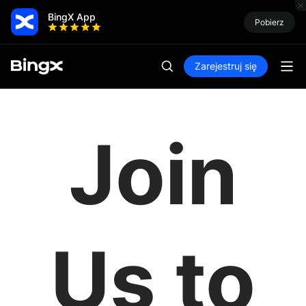
BingX App
Pobierz
Zarejestruj się
Join
Us to