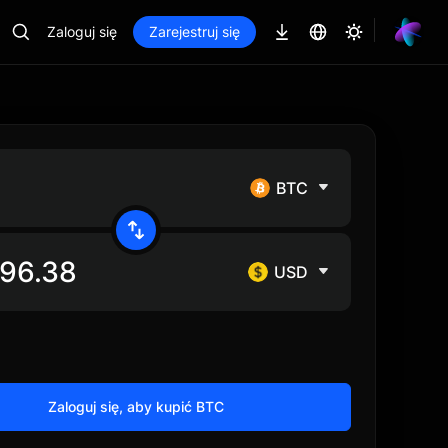
Zaloguj się
Zarejestruj się
BTC
USD
Zaloguj się, aby kupić BTC