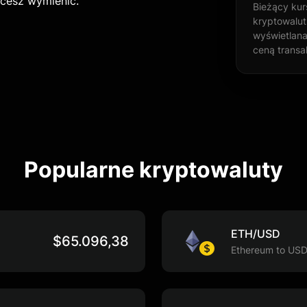
hcesz wymienić.
Bieżący kur
kryptowalu
wyświetlana
ceną transak
Popularne kryptowaluty
ETH/USD
$65.096,38
Ethereum to US