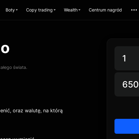
Boty
Copy trading
Wealth
Centrum nagród
to
ałego świata.
nić, oraz walutę, na którą