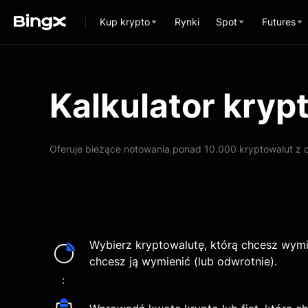
Kup krypto
Rynki
Spot
Futures
Kalkulator kryp
Oferuje bieżące notowania ponad 10.000 kryptowalut z c
Wybierz kryptowalutę, którą chcesz wymie
chcesz ją wymienić (lub odwrotnie).