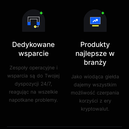
Dedykowane
Produkty
wsparcie
najlepsze w
branży
Zespoły operacyjne i
wsparcia są do Twojej
Jako wiodąca giełda
dyspozycji 24/7,
dajemy wszystkim
reagując na wszelkie
możliwość czerpania
napotkane problemy.
korzyści z ery
kryptowalut.