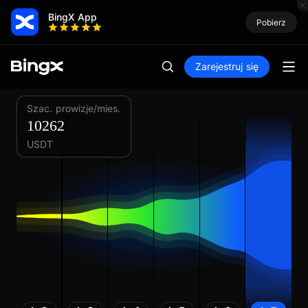
BingX App
Pobierz
Zarejestruj się
Szac. prowizje/mies.
10262
USDT