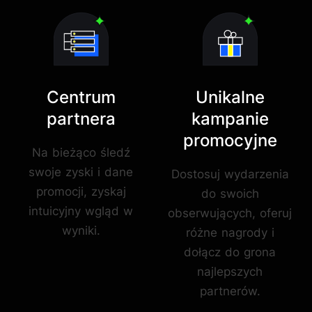
Centrum
Unikalne
partnera
kampanie
promocyjne
Na bieżąco śledź
swoje zyski i dane
Dostosuj wydarzenia
promocji, zyskaj
do swoich
intuicyjny wgląd w
obserwujących, oferuj
wyniki.
różne nagrody i
dołącz do grona
najlepszych
partnerów.