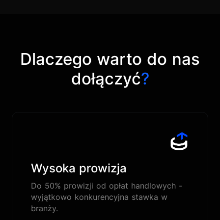
Dlaczego warto do nas
dołączyć
?
Wysoka prowizja
Do 50% prowizji od opłat handlowych -
wyjątkowo konkurencyjna stawka w
branży.