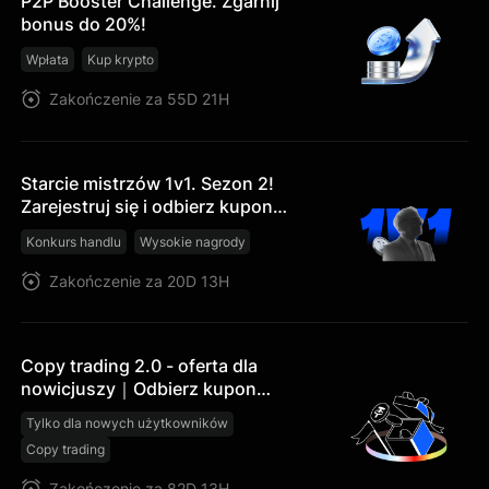
P2P Booster Challenge. Zgarnij
bonus do 20%!
Wpłata
Kup krypto
Zakończenie za 55D 21H
Starcie mistrzów 1v1. Sezon 2!
Zarejestruj się i odbierz kupon
pozycji o wartości $15!
Konkurs handlu
Wysokie nagrody
Zakończenie za 20D 13H
Copy trading 2.0 - oferta dla
nowicjuszy｜Odbierz kupon
subsydiowany copy trading o
Tylko dla nowych użytkowników
wartości 20 USDT i wypróbuj nowe
Copy trading
funkcje
Zakończenie za 82D 13H