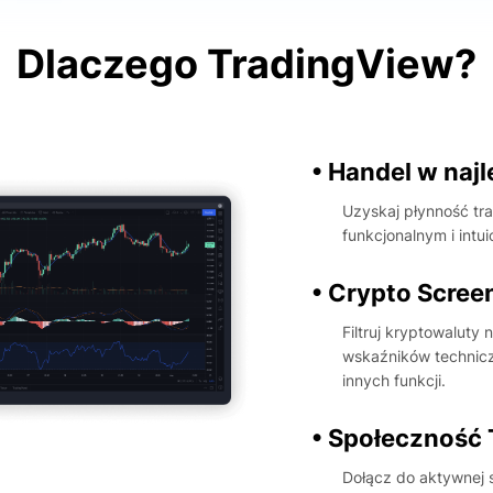
Dlaczego TradingView?
• Handel w naj
Uzyskaj płynność tra
funkcjonalnym i int
• Crypto Scree
Filtruj kryptowaluty
wskaźników techniczn
innych funkcji.
• Społeczność
Dołącz do aktywnej s