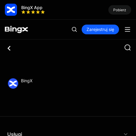
BingX App
Pobierz
Zarejestruj się
BingX
Usługi