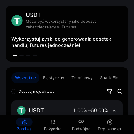
USDT
Może być wykorzystany jako depozyt
zabezpieczający w Futures
Sk
Wykorzystuj zyski do generowania odsetek i
1.
handluj Futures jednocześnie!
ju
Wszystkie
Elastyczny
Terminowy
Shark Fin
Dopasuj moje aktywa
USDT
1.00%~50.00%
USDT 
Zarabiaj
Pożyczka
Podwójna
Dep. zabezp.