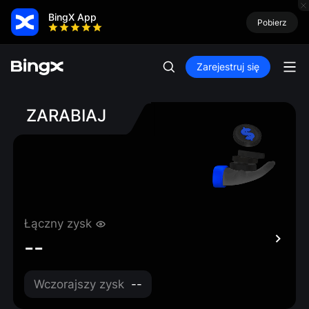
BingX App
Pobierz
Zarejestruj się
ZARABIAJ
Łączny zysk
--
Wczorajszy zysk
--