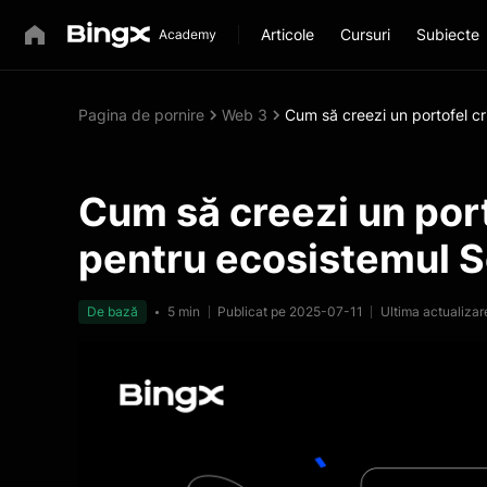
Articole
Cursuri
Subiecte
Pagina de pornire
Web 3
Cum să creezi un portofel cr
Cum să creezi un port
pentru ecosistemul 
De bază
5 min
Publicat pe 2025-07-11
Ultima actualiza