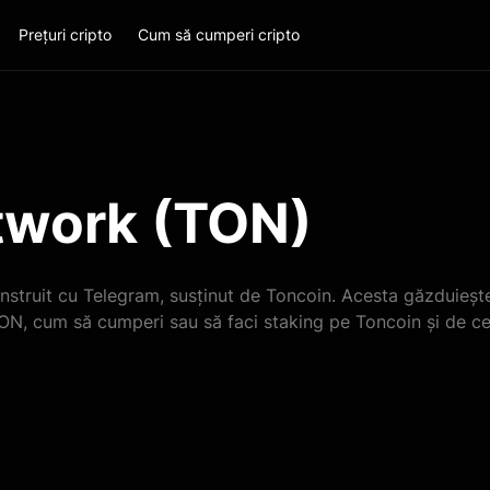
Prețuri cripto
Cum să cumperi cripto
twork (TON)
struit cu Telegram, susținut de Toncoin. Acesta găzduiește
e TON, cum să cumperi sau să faci staking pe Toncoin și de 