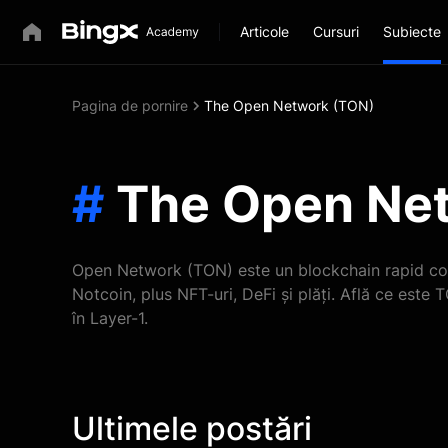
Articole
Cursuri
Subiecte
Pagina de pornire
The Open Network (TON)
#
The Open Ne
Open Network (TON) este un blockchain rapid con
Notcoin, plus NFT-uri, DeFi și plăți. Află ce est
în Layer-1.
Ultimele postări