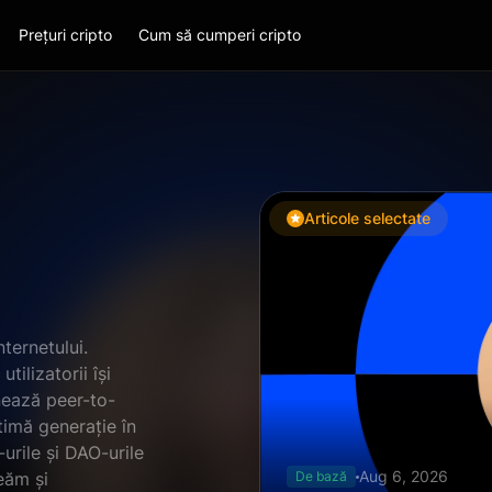
Prețuri cripto
Cum să cumperi cripto
Articole selectate
ternetului.
ilizatorii își
onează peer-to-
timă generație în
urile și DAO-urile
Aug 6, 2026
eăm și
De bază