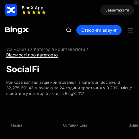
BingX App
Завантажити
Створити акаунт
Усі монети
Категорія криптовалюти
Відомості про категорію
SocialFi
Ринкова капіталізація криптовалют із категорії SocialFi: $
32,275,691.43 зі зміною за 24 години зростання у 0.29%, місце
в рейтингу категорій активів BingX: 117.
Назва
Остання ціна
Зміни