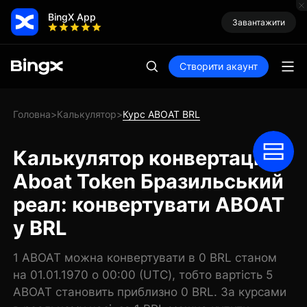
BingX App
Завантажити
Створити акаунт
Головна
Калькулятор
Курс ABOAT BRL
>
>
Калькулятор конвертації
Aboat Token Бразильський
реал: конвертувати ABOAT
у BRL
1 ABOAT можна конвертувати в 0 BRL станом
на 01.01.1970 о 00:00 (UTC), тобто вартість 5
ABOAT становить приблизно 0 BRL. За курсами