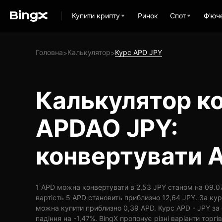
Купити крипту
Ринок
Спот
Ф'юч
Головна
Калькулятор
Курс APD JPY
>
>
Калькулятор ко
APDAO JPY:
конвертувати 
1 APD можна конвертувати в 2,53 JPY станом на 09.07
вартість 5 APD становить приблизно 12,64 JPY. За кур
можна купити приблизно 0,39 APD. Курс APD - JPY за
падіння на -1,47%. BingX пропонує різні варіанти торгів