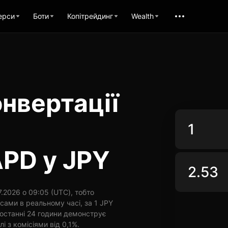
ерси
Боти
Копітрейдинг
Wealth
нвертації
APD у JPY
.2026 о 09:05 (UTC), тобто
сами в реальному часі, за 1 JPY
 останні 24 години демонструє
лі з комісіями від 0,1%.