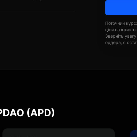
Поточний курс:
ціни на крипт
Зверніть увагу
ордера, є оста
APDAO (APD)