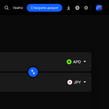
Увійти
Створити акаунт
APD
JPY