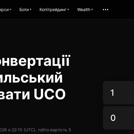
ерси
Боти
Копітрейдинг
Wealth
нвертації
ильський
увати UCO
6 о 22:15 (UTC), тобто вартість 5