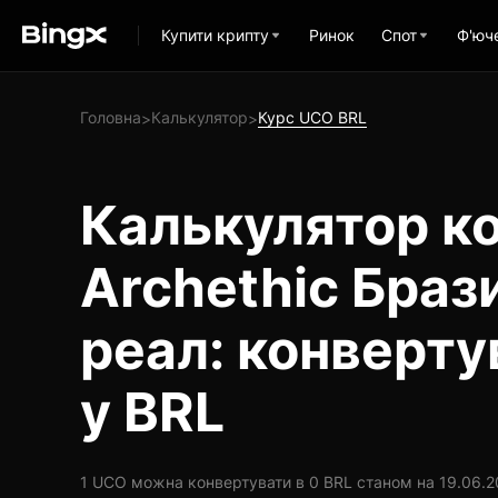
Купити крипту
Ринок
Спот
Ф'юч
Головна
Калькулятор
Курс UCO BRL
>
>
Калькулятор ко
Archethic Браз
реал: конверт
у BRL
1 UCO можна конвертувати в 0 BRL станом на 19.06.202