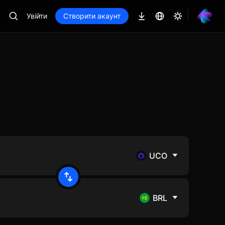
Увійти
Створити акаунт
UCO
BRL