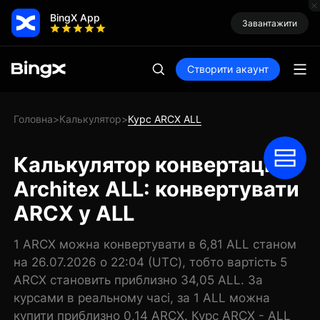
BingX App
Завантажити
Створити акаунт
Головна
Калькулятор
Курс ARCX ALL
>
>
Калькулятор конвертації
Architex ALL: конвертувати
ARCX у ALL
1 ARCX можна конвертувати в 6,81 ALL станом
на 26.07.2026 о 22:04 (UTC), тобто вартість 5
ARCX становить приблизно 34,05 ALL. За
курсами в реальному часі, за 1 ALL можна
купити приблизно 0,14 ARCX. Курс ARCX - ALL