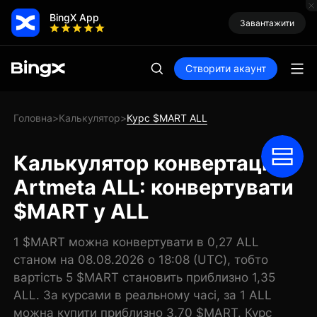
BingX App
Завантажити
Створити акаунт
Головна
Калькулятор
Курс $MART ALL
>
>
Калькулятор конвертації
Artmeta ALL: конвертувати
$MART у ALL
1 $MART можна конвертувати в 0,27 ALL
станом на 08.08.2026 о 18:08 (UTC), тобто
вартість 5 $MART становить приблизно 1,35
ALL. За курсами в реальному часі, за 1 ALL
можна купити приблизно 3,70 $MART. Курс