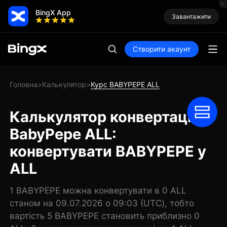
BingX App
Завантажити
Створити акаунт
Головна
Калькулятор
Курс BABYPEPE ALL
>
>
Калькулятор конвертації
BabyPepe ALL:
конвертувати BABYPEPE у
ALL
1 BABYPEPE можна конвертувати в 0 ALL
станом на 09.07.2026 о 09:03 (UTC), тобто
вартість 5 BABYPEPE становить приблизно 0