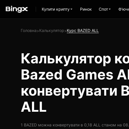
Купити крипту
Ринок
Спот
Ф'юч
Головна
Калькулятор
Курс BAZED ALL
>
>
Калькулятор ко
Bazed Games A
конвертувати 
ALL
1 BAZED можна конвертувати в 0,18 ALL станом на 08.