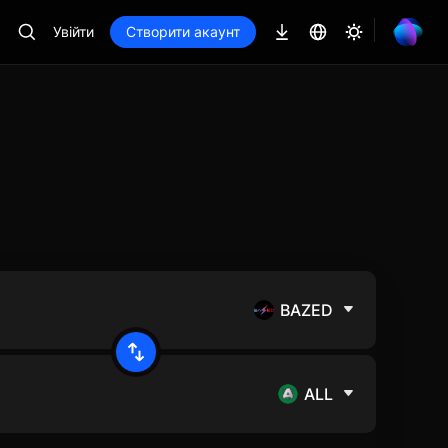
Увійти
Створити акаунт
BAZED
ALL