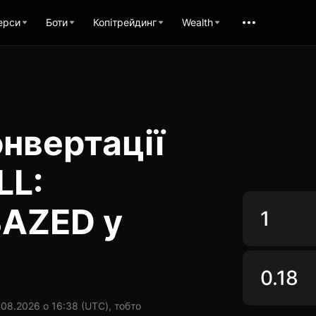
ерси
Боти
Копітрейдинг
Wealth
нвертації
LL:
BAZED у
08.2026 о 16:38 (UTC), тобто