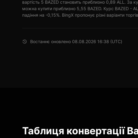
вартість 5 BAZED становить приблизно 0,89 ALL. За ку
можна купити приблизно 5,55 BAZED. Курс BAZED - AL
падіння на -0,15%. BingX пропонує різні варіанти торгів
Востаннє оновлено 08.08.2026 16:38 (UTC)
Таблиця конвертації B