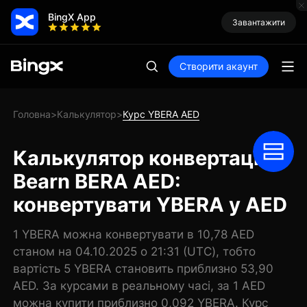
BingX App
Завантажити
Створити акаунт
Головна
Калькулятор
Курс YBERA AED
>
>
Калькулятор конвертації
Bearn BERA AED:
конвертувати YBERA у AED
1 YBERA можна конвертувати в 10,78 AED
станом на 04.10.2025 о 21:31 (UTC), тобто
вартість 5 YBERA становить приблизно 53,90
AED. За курсами в реальному часі, за 1 AED
можна купити приблизно 0,092 YBERA. Курс