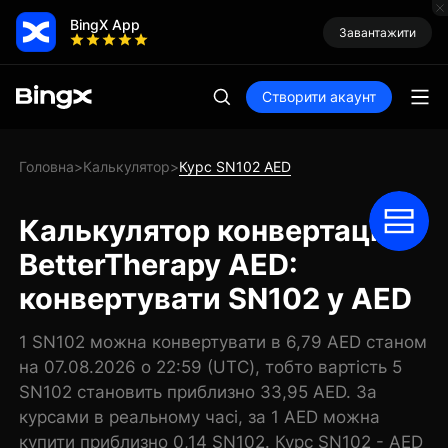
BingX App
Завантажити
Створити акаунт
Головна
Калькулятор
Курс SN102 AED
>
>
Калькулятор конвертації
BetterTherapy AED:
конвертувати SN102 у AED
1 SN102 можна конвертувати в 6,79 AED станом
на 07.08.2026 о 22:59 (UTC), тобто вартість 5
SN102 становить приблизно 33,95 AED. За
курсами в реальному часі, за 1 AED можна
купити приблизно 0,14 SN102. Курс SN102 - AED