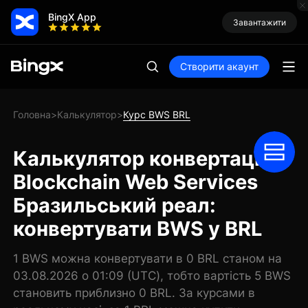
BingX App
Завантажити
Створити акаунт
Головна
Калькулятор
Курс BWS BRL
>
>
Калькулятор конвертації
Blockchain Web Services
Бразильський реал:
конвертувати BWS у BRL
1 BWS можна конвертувати в 0 BRL станом на
03.08.2026 о 01:09 (UTC), тобто вартість 5 BWS
становить приблизно 0 BRL. За курсами в