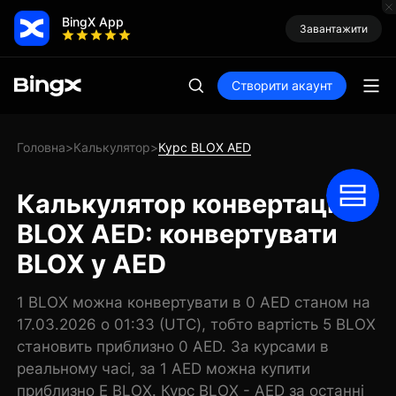
BingX App
Завантажити
Створити акаунт
Головна
Калькулятор
Курс BLOX AED
>
>
Калькулятор конвертації
BLOX AED: конвертувати
BLOX у AED
1 BLOX можна конвертувати в 0 AED станом на
17.03.2026 о 01:33 (UTC), тобто вартість 5 BLOX
становить приблизно 0 AED. За курсами в
реальному часі, за 1 AED можна купити
приблизно E BLOX. Курс BLOX - AED за останні