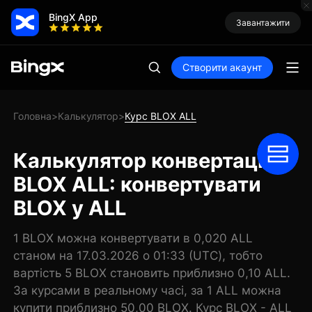
BingX App
Завантажити
Створити акаунт
Головна
Калькулятор
Курс BLOX ALL
>
>
Калькулятор конвертації
BLOX ALL: конвертувати
BLOX у ALL
1 BLOX можна конвертувати в 0,020 ALL
станом на 17.03.2026 о 01:33 (UTC), тобто
вартість 5 BLOX становить приблизно 0,10 ALL.
За курсами в реальному часі, за 1 ALL можна
купити приблизно 50,00 BLOX. Курс BLOX - ALL