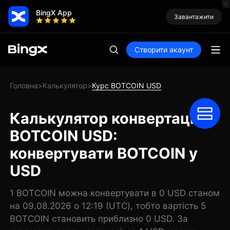
BingX App
Завантажити
Створити акаунт
Головна
Калькулятор
Курс BOTCOIN USD
>
>
Калькулятор конвертації
BOTCOIN USD:
конвертувати BOTCOIN у
USD
1 BOTCOIN можна конвертувати в 0 USD станом
на 09.08.2026 о 12:19 (UTC), тобто вартість 5
BOTCOIN становить приблизно 0 USD. За