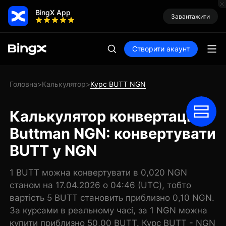
BingX App
Завантажити
Створити акаунт
Головна
Калькулятор
Курс BUTT NGN
>
>
Калькулятор конвертації
Buttman NGN: конвертувати
BUTT у NGN
1 BUTT можна конвертувати в 0,020 NGN
станом на 17.04.2026 о 04:46 (UTC), тобто
вартість 5 BUTT становить приблизно 0,10 NGN.
За курсами в реальному часі, за 1 NGN можна
купити приблизно 50,00 BUTT. Курс BUTT - NGN