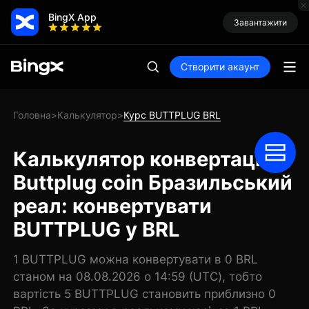
BingX App
Завантажити
Створити акаунт
Головна
Калькулятор
Курс BUTTPLUG BRL
>
>
Калькулятор конвертації
Buttplug coin Бразильський
реал: конвертувати
BUTTPLUG у BRL
1 BUTTPLUG можна конвертувати в 0 BRL
станом на 08.08.2026 о 14:59 (UTC), тобто
вартість 5 BUTTPLUG становить приблизно 0