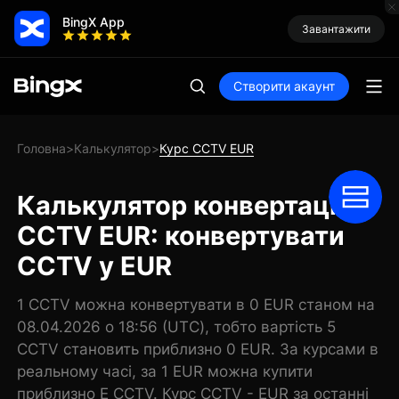
BingX App
Завантажити
Створити акаунт
Головна
Калькулятор
Курс CCTV EUR
>
>
Калькулятор конвертації
CCTV EUR: конвертувати
CCTV у EUR
1 CCTV можна конвертувати в 0 EUR станом на
08.04.2026 о 18:56 (UTC), тобто вартість 5
CCTV становить приблизно 0 EUR. За курсами в
реальному часі, за 1 EUR можна купити
приблизно E CCTV. Курс CCTV - EUR за останні