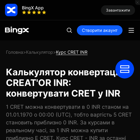
BingX App
Завантажити
Створити акаунт
Головна
Калькулятор
Курс CRET INR
>
>
Калькулятор конвертації
CREAT'OR INR:
конвертувати CRET у INR
1 CRET можна конвертувати в 0 INR станом на
01.01.1970 о 00:00 (UTC), тобто вартість 5 CRET
становить приблизно 0 INR. За курсами в
реальному часі, за 1 INR можна купити
приблизно E CRET. Курс CRET - INR за останні