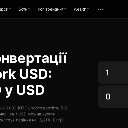
ерси
Боти
Копітрейдинг
Wealth
нвертації
rk USD:
 у USD
о 01:33 (UTC), тобто вартість 5 D
часі, за 1 USD можна купити
онструє падіння на -5,21%. BingX