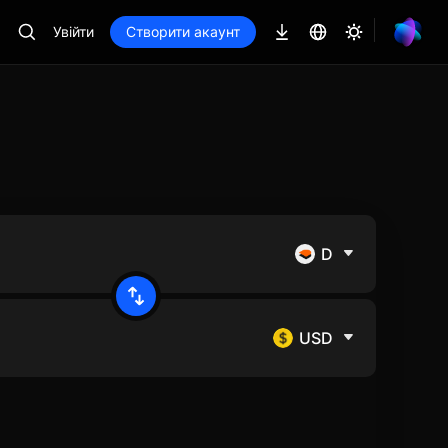
Увійти
Створити акаунт
D
USD