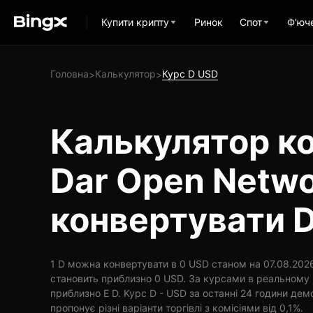
Купити крипту
Ринок
Спот
Ф'юч
Головна
Калькулятор
Курс D USD
>
>
Калькулятор ко
Dar Open Netwo
конвертувати D
1 D можна конвертувати в 0 USD станом на 07.08.2026 
становить приблизно 0 USD. За курсами в реальному 
приблизно E D. Курс D - USD за останні 24 години дем
пропонує різні варіанти торгівлі з комісіями від 0,1%.