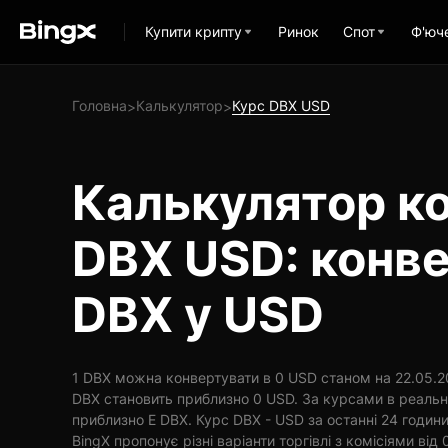
Купити крипту
Ринок
Спот
Ф'юч
Головна
Калькулятор
Курс DBX USD
>
>
Калькулятор ко
DBX USD: конв
DBX у USD
1 DBX можна конвертувати в 0 USD станом на 22.05.20
DBX становить приблизно 0 USD. За курсами в реальн
приблизно E DBX. Курс DBX - USD за останні 24 годин
BingX пропонує різні варіанти торгівлі з комісіями від 