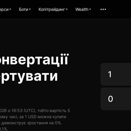
ерси
Боти
Копітрейдинг
Wealth
нвертації
ертувати
26 о 16:53 (UTC), тобто вартість 5
ому часі, за 1 USD можна купити
и демонструє зростання на 0%.
0,1%.