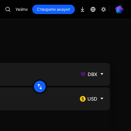
Увійти
Створити акаунт
DBX
USD