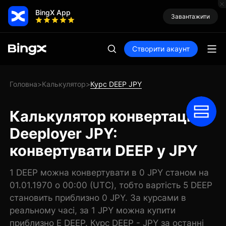
BingX App
Завантажити
Створити акаунт
Головна
Калькулятор
Курс DEEP JPY
>
>
Калькулятор конвертації
Deeployer JPY:
конвертувати DEEP у JPY
1 DEEP можна конвертувати в 0 JPY станом на
01.01.1970 о 00:00 (UTC), тобто вартість 5 DEEP
становить приблизно 0 JPY. За курсами в
реальному часі, за 1 JPY можна купити
приблизно E DEEP. Курс DEEP - JPY за останні