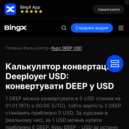
BingX App
Завантажити
Створити акаунт
Головна
Калькулятор
Курс DEEP USD
>
>
Калькулятор конвертації
Deeployer USD:
конвертувати DEEP у USD
1 DEEP можна конвертувати в 0 USD станом на
01.01.1970 о 00:00 (UTC), тобто вартість 5 DEEP
становить приблизно 0 USD. За курсами в
реальному часі, за 1 USD можна купити
приблизно E DEEP. Курс DEEP - USD за останні