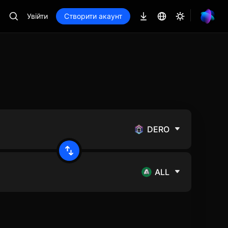
Увійти
Створити акаунт
DERO
ALL