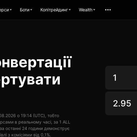
ерси
Боти
Копітрейдинг
Wealth
нвертації
ертувати
8.2026 о 19:14 (UTC), тобто
рсами в реальному часі, за 1 ALL
за останні 24 години демонструє
влі з комісіями від 0,1%.