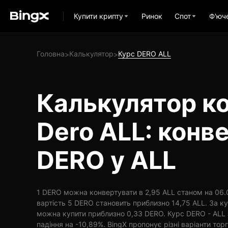
Купити крипту
Ринок
Спот
Ф'юч
Головна
Калькулятор
Курс DERO ALL
>
>
Калькулятор ко
Dero ALL: конв
DERO у ALL
1 DERO можна конвертувати в 2,95 ALL станом на 06.0
вартість 5 DERO становить приблизно 14,75 ALL. За ку
можна купити приблизно 0,33 DERO. Курс DERO - ALL 
падіння на -10,89%. BingX пропонує різні варіанти торгі