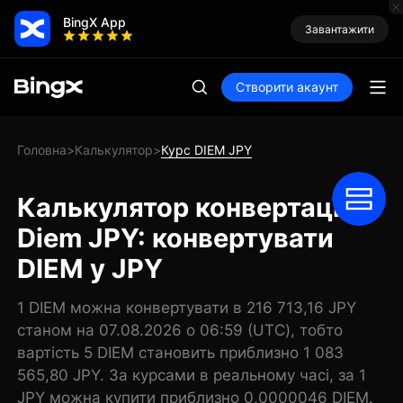
BingX App
Завантажити
Створити акаунт
Головна
Калькулятор
Курс DIEM JPY
>
>
Калькулятор конвертації
Diem JPY: конвертувати
DIEM у JPY
1 DIEM можна конвертувати в 216 713,16 JPY
станом на 07.08.2026 о 06:59 (UTC), тобто
вартість 5 DIEM становить приблизно 1 083
565,80 JPY. За курсами в реальному часі, за 1
JPY можна купити приблизно 0,0000046 DIEM.