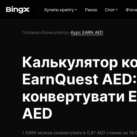
Купити крипту
Ринок
Спот
Ф'юч
Головна
Калькулятор
Курс EARN AED
>
>
Калькулятор ко
EarnQuest AED:
конвертувати 
AED
1 EARN можна конвертувати в 0,81 AED станом на 16.0