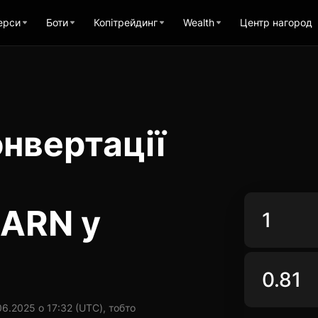
ерси
Боти
Копітрейдинг
Wealth
Центр нагород
нвертації
EARN у
6.2025 о 17:32 (UTC), тобто