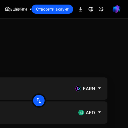
Більше
Увійти
Створити акаунт
EARN
AED