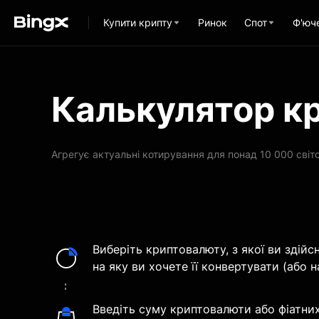
Купити крипту
Ринок
Спот
Ф'юч
Калькулятор к
Агрегує актуальні котирування для понад 10 000 світ
Виберіть криптовалюту, з якої ви здійс
на яку ви хочете її конвертувати (або н
Введіть суму криптовалюти або фіатних