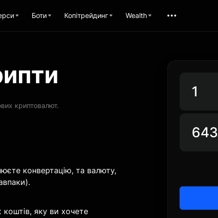
ерси
Боти
Копітрейдинг
Wealth
рипти
ових криптовалют.
нюєте конвертацію, та валюту,
авпаки).
 коштів, яку ви хочете