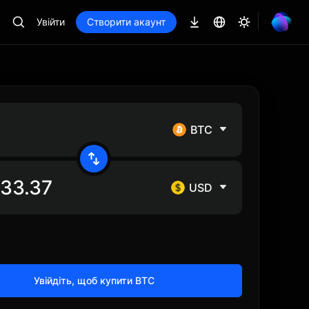
Увійти
Створити акаунт
BTC
USD
Увійдіть, щоб купити BTC