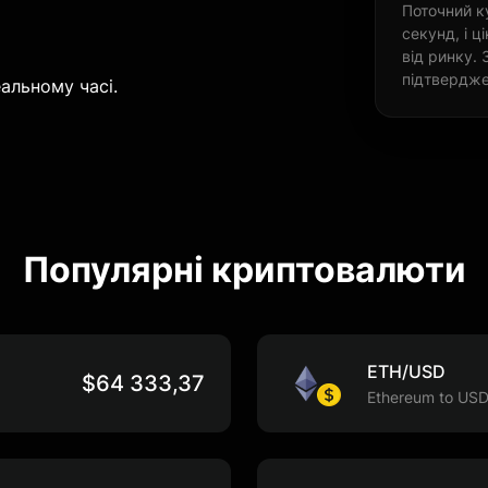
Поточний к
секунд, і 
від ринку. 
підтвердже
альному часі.
Популярні криптовалюти
ETH/USD
$64 333,37
Ethereum to US