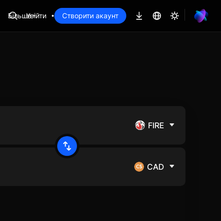
Більше
Увійти
Створити акаунт
FIRE
CAD