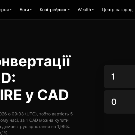
ерси
Боти
Копітрейдинг
Wealth
Центр нагород
нвертації
AD:
IRE у CAD
26 о 09:03 (UTC), тобто вартість 5
ому часі, за 1 CAD можна купити
ни демонструє зростання на 1,99%.
0,1%.