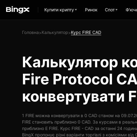
Купити крипту
Ринок
Спот
Ф'юч
Головна
Калькулятор
Курс FIRE CAD
>
>
Калькулятор ко
Fire Protocol C
конвертувати F
1 FIRE можна конвертувати в 0 CAD станом на 09.07.20
FIRE становить приблизно 0 CAD. За курсами в реальн
приблизно E FIRE. Курс FIRE - CAD за останні 24 годи
BingX пропонує різні варіанти торгівлі з комісіями від 